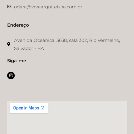
odara@voraarquitetura.com.br
Endereço
Avenida Oceânica, 3638, sala 302, Rio Vermelho,
Salvador - BA
Siga-me
I
n
s
t
a
g
r
a
m